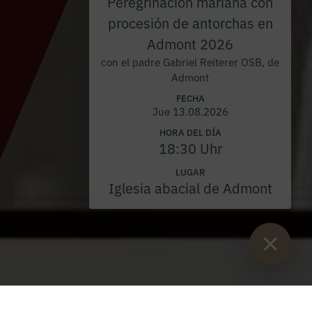
Peregrinación mariana con
procesión de antorchas en
Admont 2026
con el padre Gabriel Reiterer OSB, de
Admont
FECHA
Jue 13.08.2026
HORA DEL DÍA
18:30 Uhr
LUGAR
Iglesia abacial de Admont
Están aquí:
Inicio
>
Blog
>
Papa Francisco