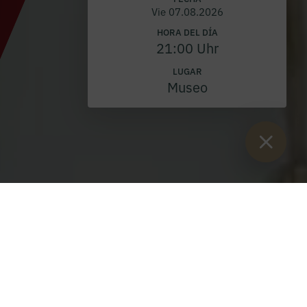
Vie 07.08.2026
HORA DEL DÍA
21:00 Uhr
LUGAR
Museo
Están aquí:
Inicio
>
Blog
>
Papa León XIV
¡Habemus Papam!