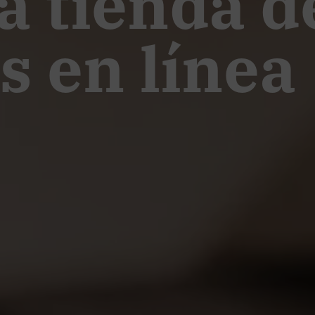
a tienda d
s en línea