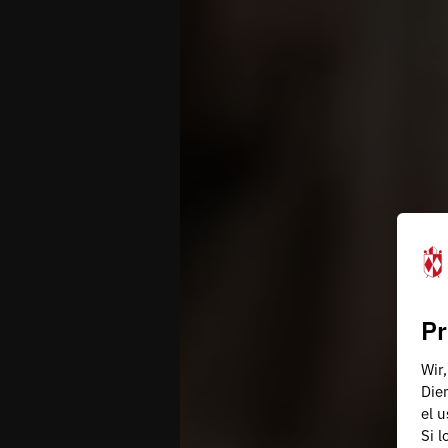
Pr
Wir
Die
el 
Si 