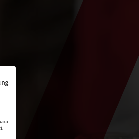
ung
n
para
d.