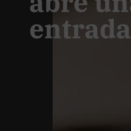
abre un
entrada