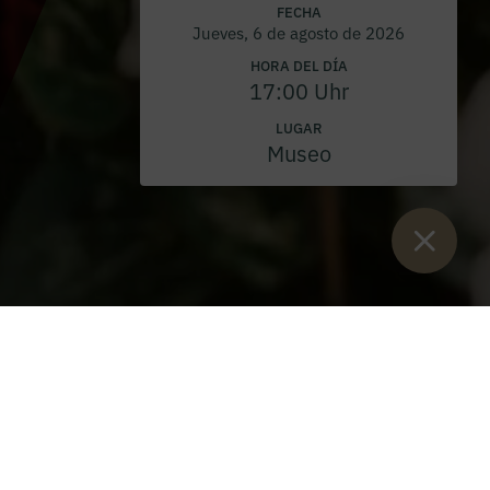
FECHA
Jueves, 6 de agosto de 2026
HORA DEL DÍA
17:00 Uhr
LUGAR
Museo
Están aquí:
Inicio
>
Blog
>
Guardería de inicio de temporada 2024
Vivero de inicio de