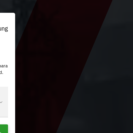
ung
n
para
d.