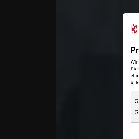
Pr
Wir
Die
el 
Si 
G
G