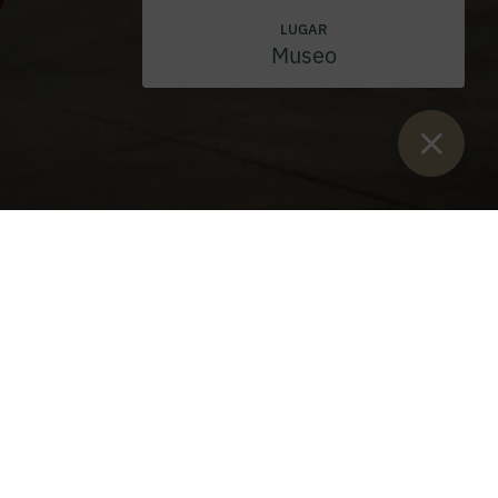
LUGAR
Museo
Están aquí:
Inicio
>
eventos
>
Santa Misa
>
Blasiussunday 2026
LUGAR