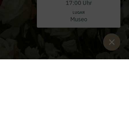
17:00 Uhr
LUGAR
Museo
Están aquí:
Inicio
>
eventos
>
Servicio religioso
>
Devoción de
mayo en Admont 2026