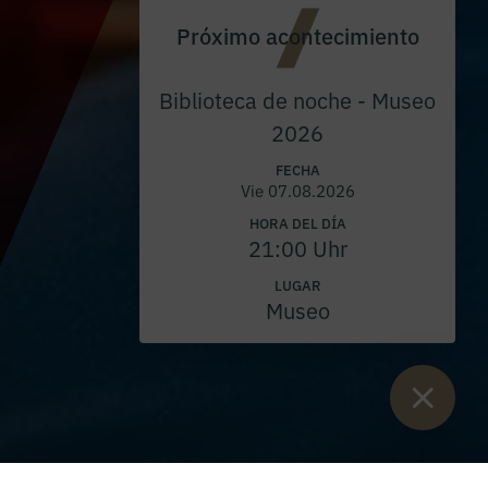
Próximo acontecimiento
Biblioteca de noche - Museo
2026
FECHA
Vie 07.08.2026
HORA DEL DÍA
21:00 Uhr
LUGAR
Museo