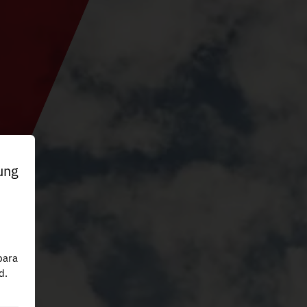
ung
n
para
d.