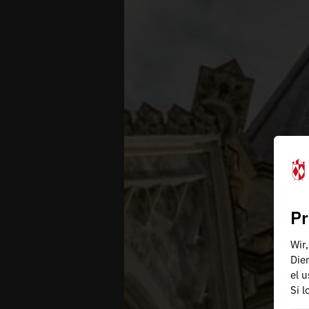
Pr
Wir
Die
el 
Si 