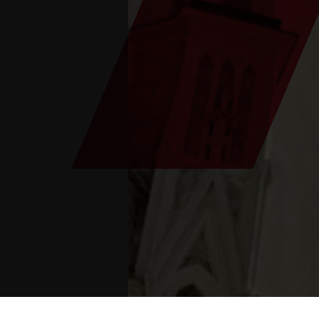
Están aquí:
Inicio
>
eventos
>
Santa Misa
>
Pere