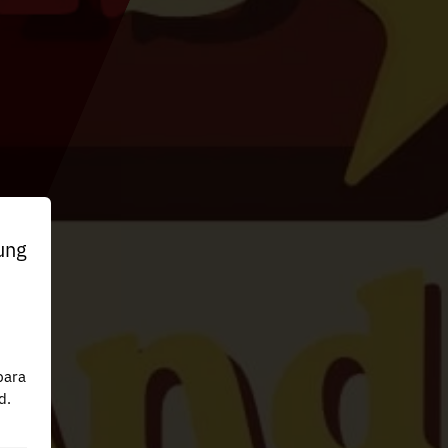
ung
n
para
d.