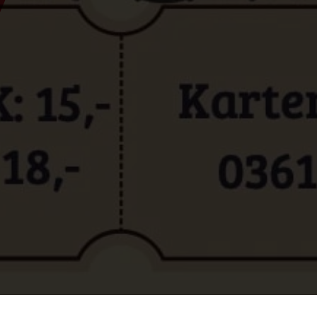
 Band del Stiftsgymnasium Admont 2026 - SUPER STARS