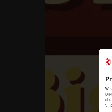
Pr
Wir
Die
el 
Si 