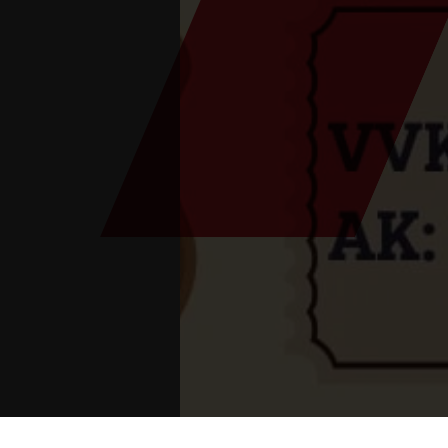
Están aquí:
Inicio
>
eventos
>
Conciertos
>
Big