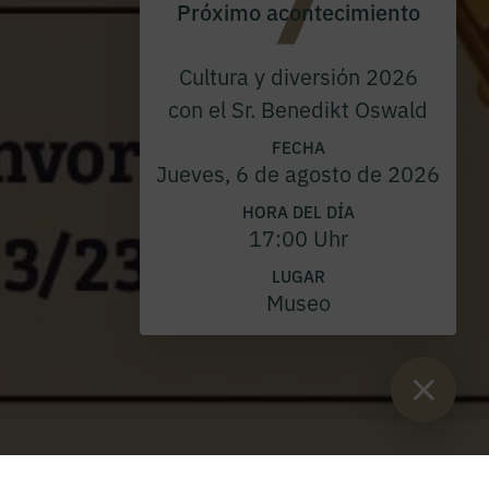
Próximo acontecimiento
Cultura y diversión 2026
con el Sr. Benedikt Oswald
FECHA
Jueves, 6 de agosto de 2026
HORA DEL DÍA
17:00 Uhr
LUGAR
Museo