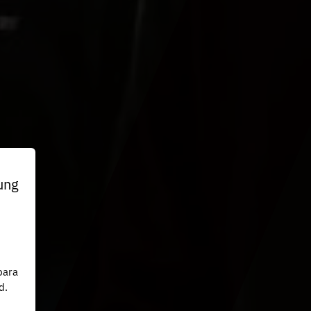
ung
n
para
d.