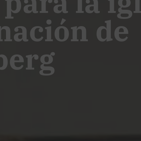
para la ig
nación de
berg