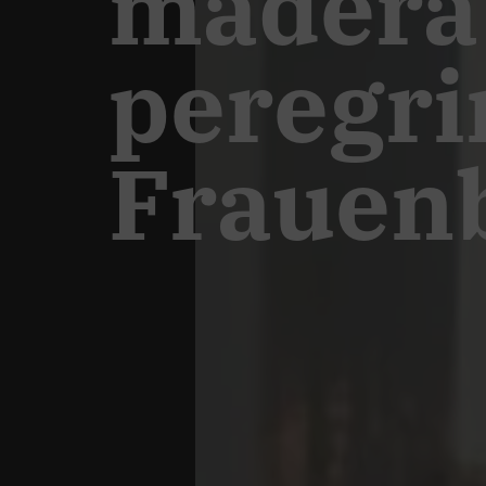
madera 
peregri
Frauen