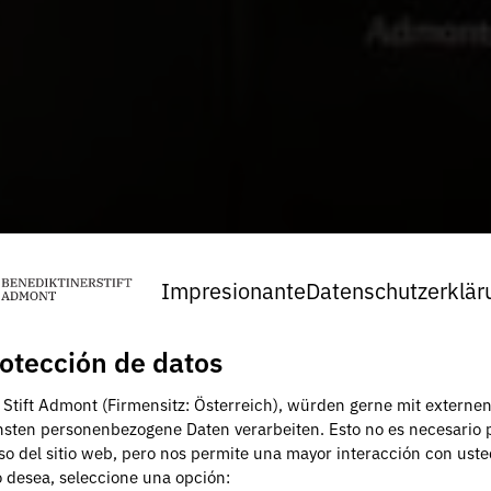
Impresionante
Datenschutzerklär
otección de datos
, Stift Admont (Firmensitz: Österreich), würden gerne mit externe
nsten personenbezogene Daten verarbeiten. Esto no es necesario 
uso del sitio web, pero nos permite una mayor interacción con uste
lo desea, seleccione una opción: