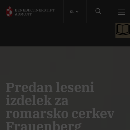
SL
Predan leseni
izdelek za
romarsko cerkev
Frauenberg