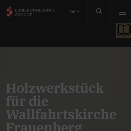
DE
Holzwerkstück
für die
Wallfahrtskirche
Frauenberg