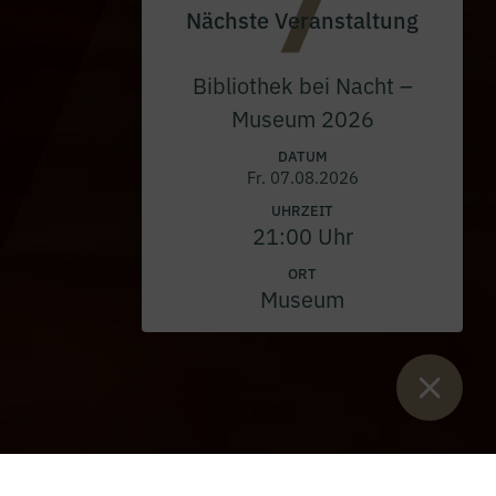
Nächste Veranstaltung
Bibliothek bei Nacht –
Museum 2026
DATUM
Fr. 07.08.2026
UHRZEIT
21:00 Uhr
ORT
Museum
Sie sind hier:
Start
>
Blog
>
Holzwerkstück für die Wallfahrtskirche