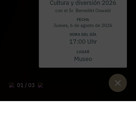
Cultura y diversión 2026
con el Sr. Benedikt Oswald
FECHA
Jueves, 6 de agosto de 2026
HORA DEL DÍA
17:00 Uhr
LUGAR
Museo
01
/ 03
Están aquí:
Inicio
>
Admonter Holzindustrie AG