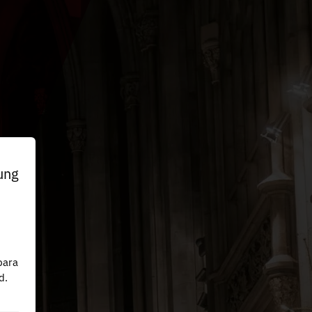
ung
n
para
d.