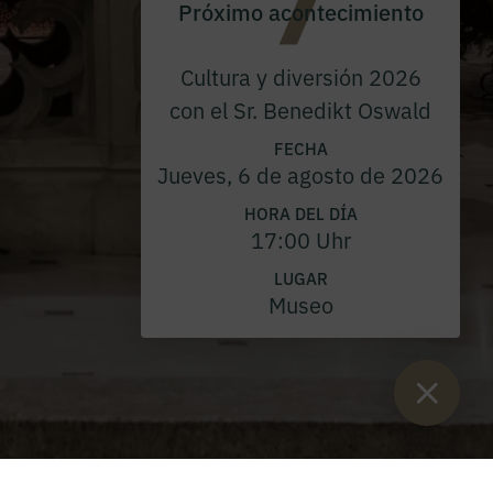
Próximo acontecimiento
Cultura y diversión 2026
con el Sr. Benedikt Oswald
FECHA
Jueves, 6 de agosto de 2026
HORA DEL DÍA
17:00 Uhr
LUGAR
Museo