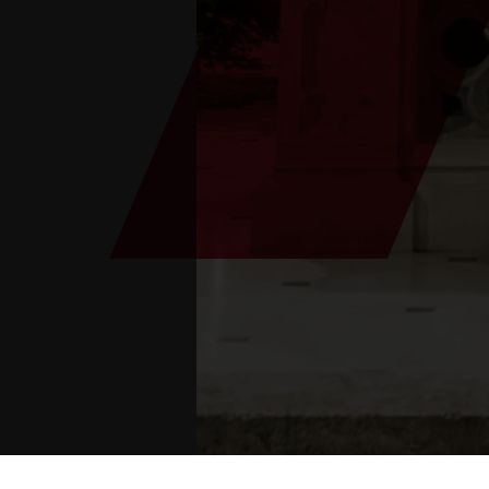
Están aquí:
Inicio
>
eventos
>
Servicio religioso