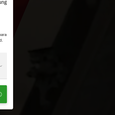
ung
n
para
d.