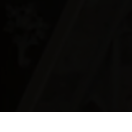
Admont
>
Póngase en contacto con la parroquia de Admont