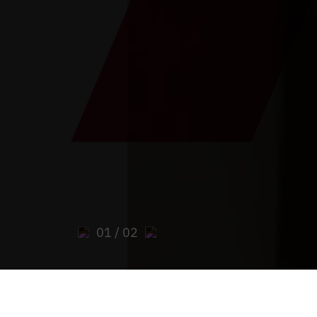
01
/ 02
Están aquí:
Inicio
>
Parroquias
>
Parroquia de 