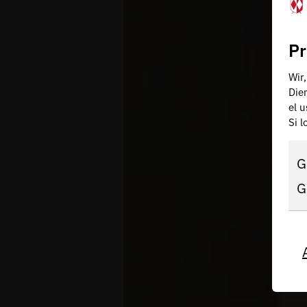
Pr
Wir
Die
el 
Si 
G
G