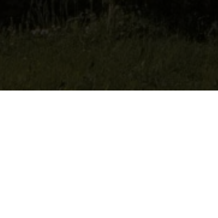
Están aquí:
Inicio
>
Parroquias
>
Parroquia de Hohentauern
La parroquia de Hohentauern
AQUÍ ENCONTRARÁ TODA LA
INFORMACIÓN SOBRE NUESTRA