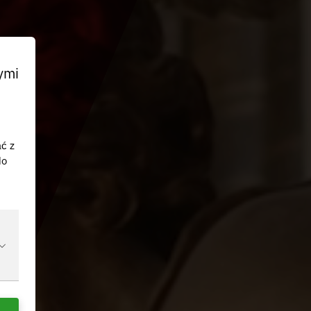
ymi
ać z
do