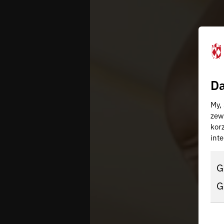
Da
My,
zew
kor
inte
G
G