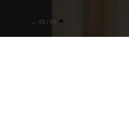
01
/ 03
Sie sind hier:
Start
>
Archiwum "PAX Stift Admon
Archiwum magazy
ODKRYJ NAJWAŻNIEJSZE WYDAR