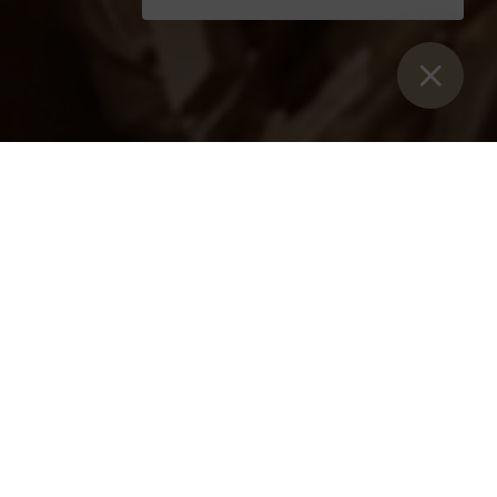
anie 2006 / nr 1
EM ADMONT W NASZYM CYFROWYM