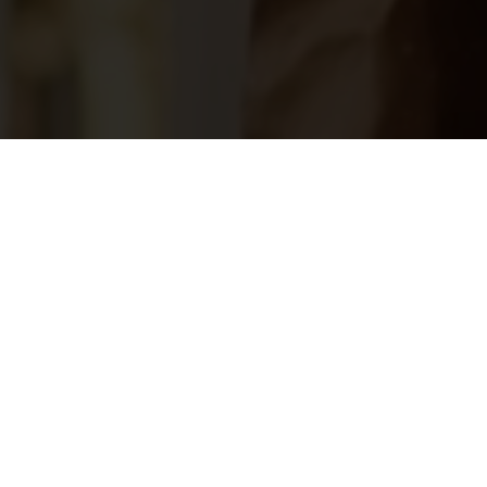
t"
>
PAX Magazine 2006
nu fundacji "PAX" - Wyd
ZENIA I WYDARZENIA ZWIĄZANE Z OPACTW