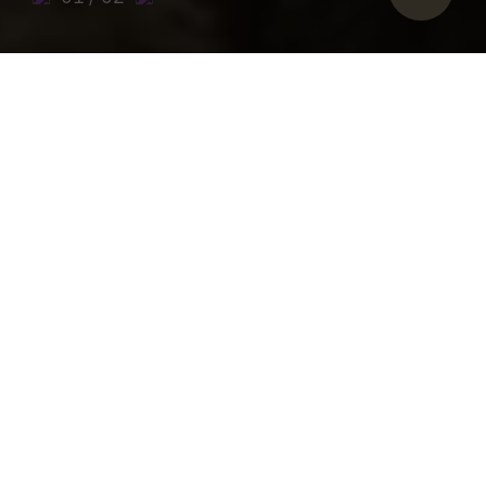
Sie sind hier:
Start
>
Archiwum gazet muzealnych opactwa
Admont
>
Gazeta muzealna 2009
Archiwum gazet muzealnych opactwa
Admont - wydanie z 2009 r.
ZANURZ SIĘ W HISTORII NASZEGO
MUZEUM - ODKRYJ NAJWAŻNIEJSZE
WYDARZENIA I POSTĘPY W CYFROWYM
ARCHIWUM GAZET.