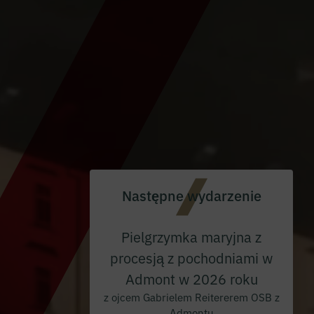
Następne wydarzenie
Pielgrzymka maryjna z
procesją z pochodniami w
Admont w 2026 roku
z ojcem Gabrielem Reitererem OSB z
Admontu