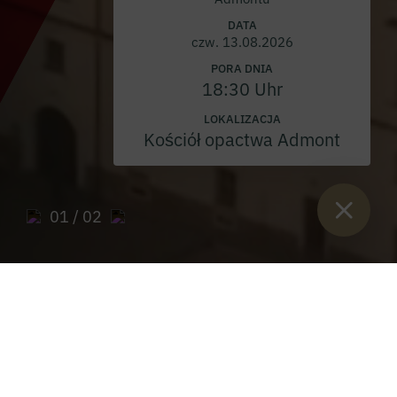
DATA
czw. 13.08.2026
PORA DNIA
18:30 Uhr
LOKALIZACJA
Kościół opactwa Admont
01
/ 02
Sie sind hier:
Start
>
Archiwum gazet muzealnych opactwa
Admont
>
Gazeta muzealna 2004