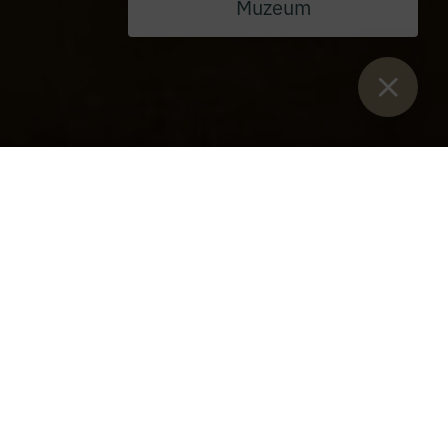
Muzeum
Sie sind hier:
Start
>
Blog
>
Pielgrzymka 13er w lutym
Pielgrzymka 13er w lutym
Czwartek, 13 lutego 2025 r.
P. Josef zastanawiał się z nami nad chrześcijańskim
pielgrzymowaniem.