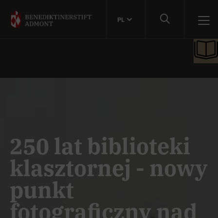
PL
250 lat biblioteki
klasztornej - nowy
punkt
fotograficzny nad