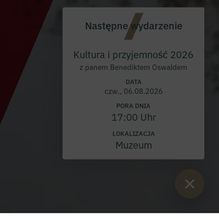
Następne wydarzenie
Kultura i przyjemność 2026
z panem Benediktem Oswaldem
DATA
czw., 06.08.2026
PORA DNIA
17:00 Uhr
LOKALIZACJA
Muzeum