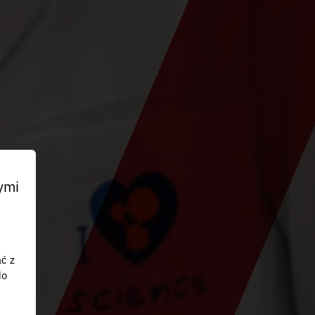
ymi
ać z
do