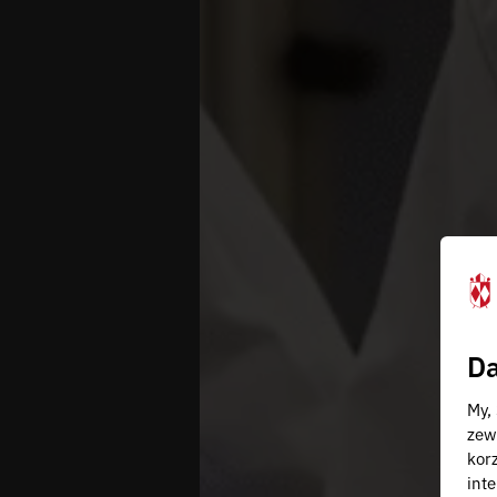
Da
My,
zew
kor
inte