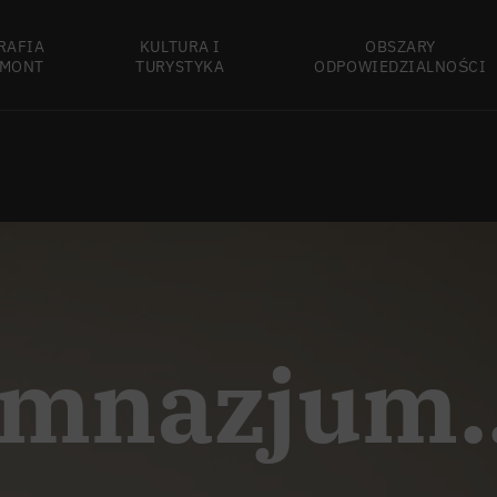
RAFIA
KULTURA I
OBSZARY
MONT
TURYSTYKA
ODPOWIEDZIALNOŚCI
imnazjum..