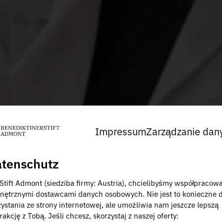
Impressum
Zarządzanie dan
tenschutz
 Stift Admont (siedziba firmy: Austria), chcielibyśmy współpracow
nętrznymi dostawcami danych osobowych. Nie jest to konieczne 
zystania ze strony internetowej, ale umożliwia nam jeszcze lepszą
rakcję z Tobą. Jeśli chcesz, skorzystaj z naszej oferty: