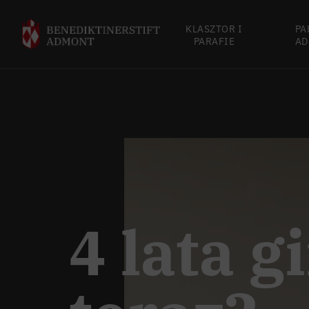
KLASZTOR I
PA
PARAFIE
AD
4 lata g