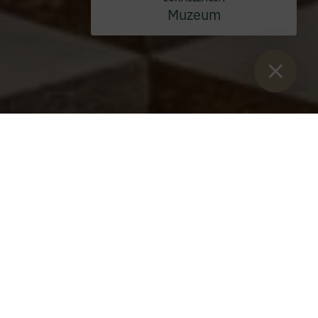
Muzeum
Sie sind hier:
Start
>
Blog
>
Biblioteka Opactwa Admont jest jedną
z najpiękniejszych bibliotek na świecie
Admont Abbey Library to
jedna z najpiękniejszych
bibliotek na świecie -