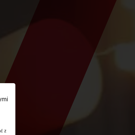
ymi
ać z