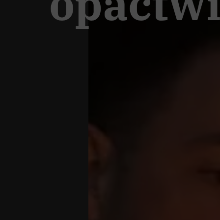
opactw