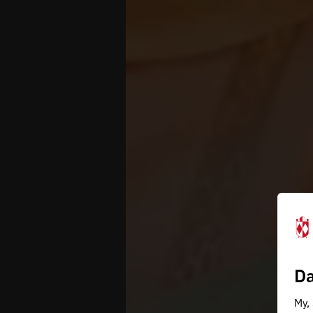
Da
My,