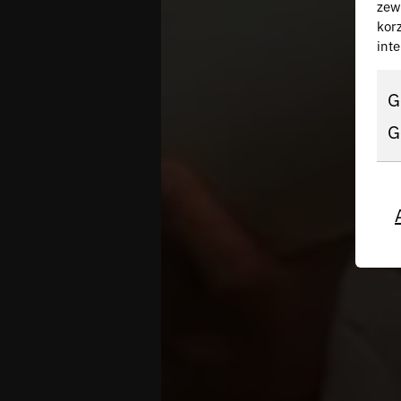
zew
kor
inte
G
G