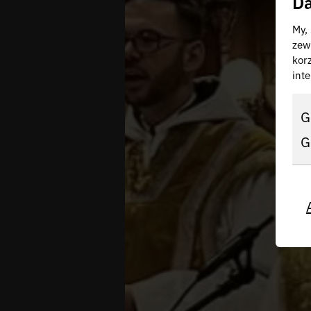
Da
My,
zew
kor
inte
G
G