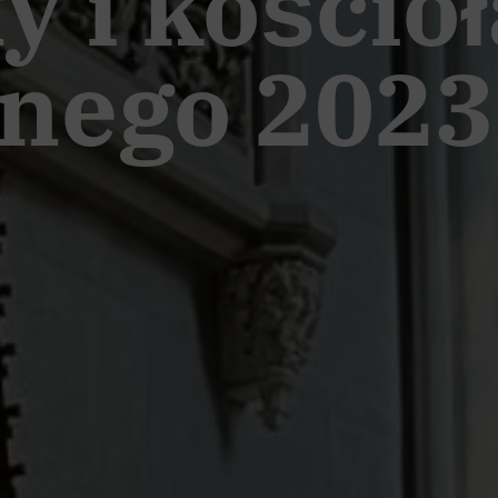
y i kościo
lnego 2023