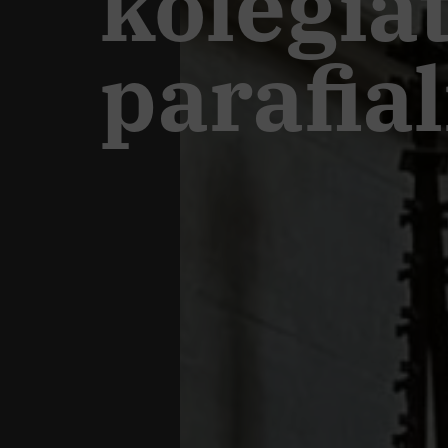
kolegiat
parafia