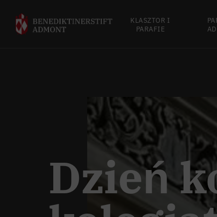
KLASZTOR I
PA
PARAFIE
AD
Dzień k