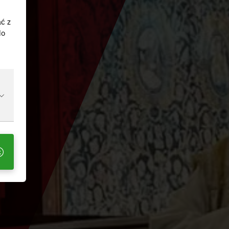
ać z
do