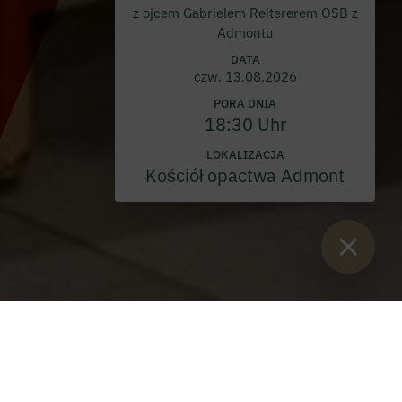
z ojcem Gabrielem Reitererem OSB z
Admontu
DATA
czw. 13.08.2026
PORA DNIA
18:30 Uhr
LOKALIZACJA
Kościół opactwa Admont
Sie sind hier:
Start
>
Blog
>
Ubranie brata Markusa Kraemera OSB