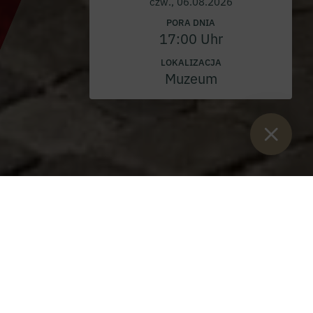
czw., 06.08.2026
PORA DNIA
17:00 Uhr
LOKALIZACJA
Muzeum
Sie sind hier:
Start
>
Blog
>
Boże Ciało 2025
19 czerwca w kościele opactwa Admont odbyła się
uroczysta msza pontyfikalna z okazji uroczystości Bożego
Ciała. Liczni wierni zgromadzili się, aby wspólnie