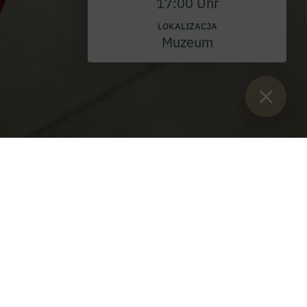
17:00 Uhr
LOKALIZACJA
Muzeum
Sie sind hier:
Start
>
Blog
>
Msza Święta zorganizowana przez chór
dziecięcy
Msza Święta zorganizowana
przez chór dziecięcy
Niedziela, 22 maja 2022 r.