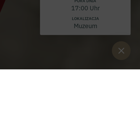
PORA DNIA
17:00 Uhr
LOKALIZACJA
Muzeum
Sie sind hier:
Start
>
Blog
>
Msza z okazji Dnia Matki 10 maja
Msza z okazji Dnia Matki 10 maja
Niedziela, 10 maja 2026 r.