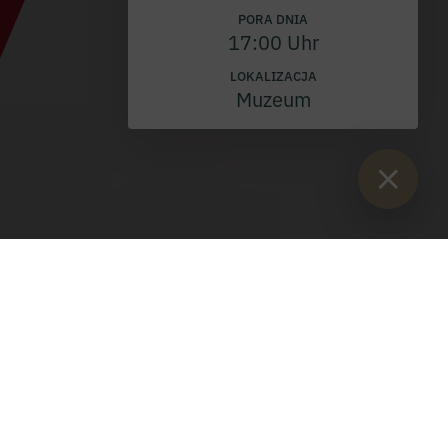
PORA DNIA
17:00 Uhr
LOKALIZACJA
Muzeum
Sie sind hier:
Start
>
Blog
>
Muzeum Opactwa Admont: Wernisaż
na początek sezonu
Muzeum Opactwa Admont: Wernisaż