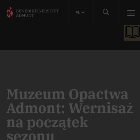
PL
Muzeum Opactwa
Admont: Wernisaż
na początek
sezonu