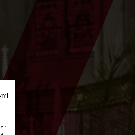
ymi
ać z
do