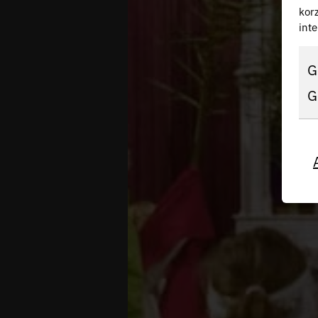
kor
inte
G
G