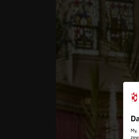
Da
My,
zew