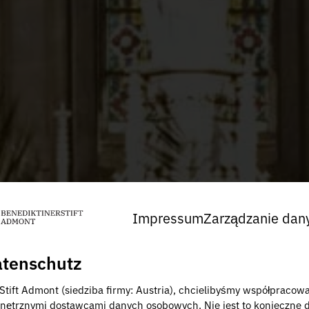
Impressum
Zarządzanie dan
tenschutz
 Stift Admont (siedziba firmy: Austria), chcielibyśmy współpracow
nętrznymi dostawcami danych osobowych. Nie jest to konieczne 