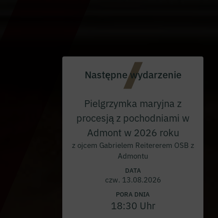
Następne wydarzenie
Pielgrzymka maryjna z
procesją z pochodniami w
Admont w 2026 roku
z ojcem Gabrielem Reitererem OSB z
Admontu
DATA
czw. 13.08.2026
PORA DNIA
18:30 Uhr