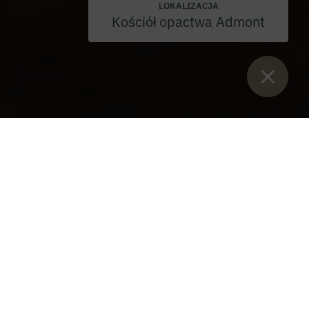
LOKALIZACJA
Kościół opactwa Admont
Sie sind hier:
Start
>
Blog
>
Opactwo Admont opłakuje stratę
naszego zmarłego współbrata