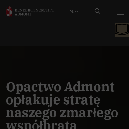
PL
Opactwo Admont
opłakuje stratę
naszego zmarłego
współbrata