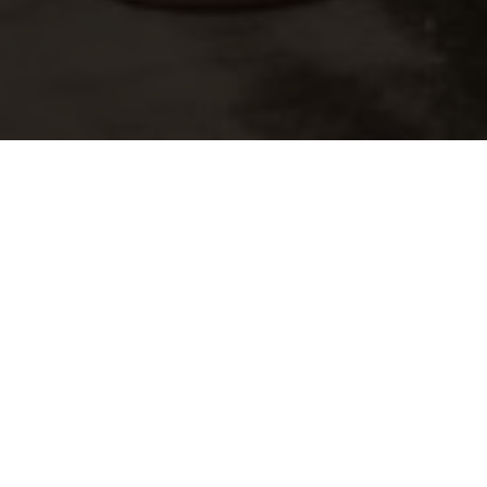
 opactwie Admont
wie Admont
y, że rozpoczęły się prace związane z przebudow
edaży, obszar sprzedaży został przeniesiony do 