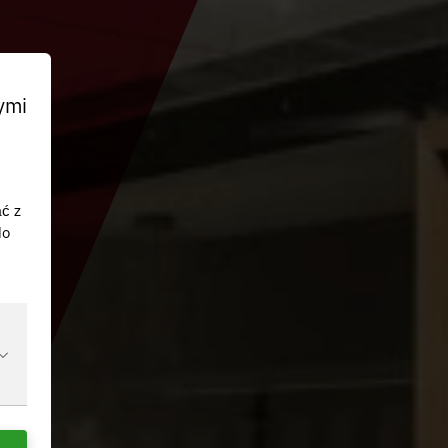
ymi
ać z
do