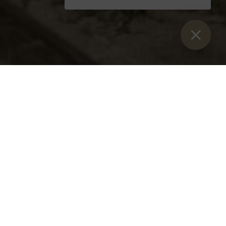
ą kwiaciarni Admont Abbey.
dużego przeszklonego