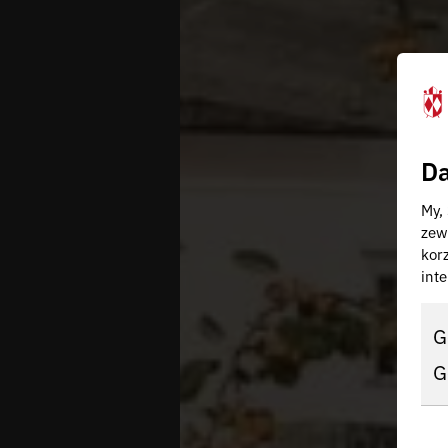
Da
My,
zew
kor
inte
G
G