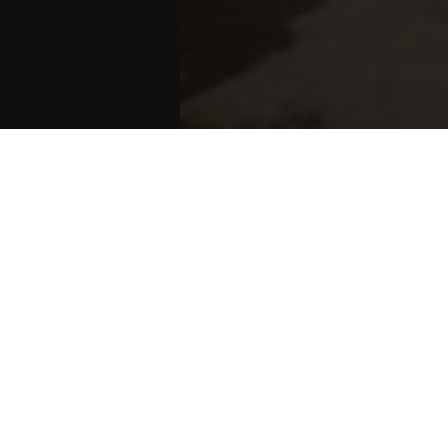
Sie sind hier:
Start
>
Blog
>
Prace remontowe w
Prace remontowe w opact
Wtorek, 12.09.2023 r.
Z przyjemnością informujem
Aby zapewnić płynność sprz