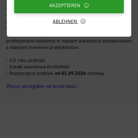
umiejętności miękkich, zarządzanie zdrowiem w firmie,
AKZEPTIEREN
imprezy integracyjne, udział w wydarzeniach szkolnych i
dla praktykantów itp. uzupełniają kompleksowy program
praktyk. Szczególnie dobre wyniki w szkole zawodowej i na
ABLEHNEN
koniec praktyk są również szczególnie honorowane w
Admonter. Oczywiście nacisk kładziony jest na
profesjonalne szkolenie w naszym warsztacie szkoleniowym
z własnym trenerem praktykantów.
- 3,5 roku praktyki
- Szkoła zawodowa Knittelfeld
- Rozpoczęcie praktyki
od 01.09.2026
możliwy
Więcej szczegółów na temat stażu