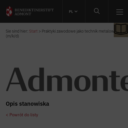
PL
Sie sind hier:
Start
>
Praktyki zawodowe jako technik metalowy
(m/k/d)
Opis stanowiska
< Powrót do listy