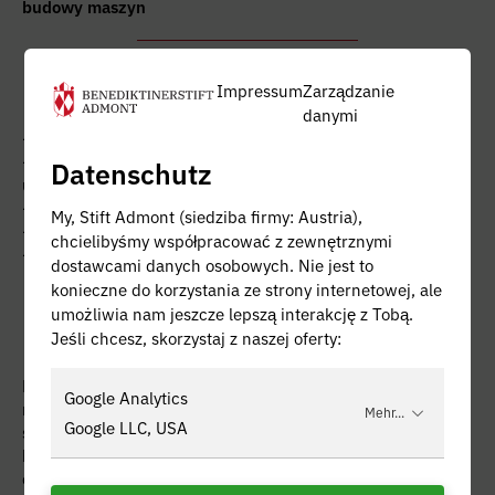
budowy maszyn
Co ze sobą zabrać:
Impressum
Zarządzanie
danymi
- Umiejętności manualne i techniczne oraz zrozumienie
- Pasja i zainteresowanie metalami, praca z narzędziami i
Datenschutz
umiejętności analitycznego myślenia
- Dobra świadomość przestrzenna
My, Stift Admont (siedziba firmy: Austria),
- Precyzyjne metody pracy i świadomość jakości
chcielibyśmy współpracować z zewnętrznymi
- pomyślnie ukończył 9. rok szkolny
dostawcami danych osobowych. Nie jest to
konieczne do korzystania ze strony internetowej, ale
umożliwia nam jeszcze lepszą interakcję z Tobą.
To właśnie oferujemy:
Jeśli chcesz, skorzystaj z naszej oferty:
Podczas praktyk w firmie działającej na arenie
Google Analytics
międzynarodowej oferujemy kompleksowy program
Mehr...
Google LLC, USA
szkoleniowy z wieloma możliwościami szkolenia i dalszego
kształcenia w dynamicznym zespole. Wiele dodatkowych
ofert, takich jak udział w seminariach dotyczących