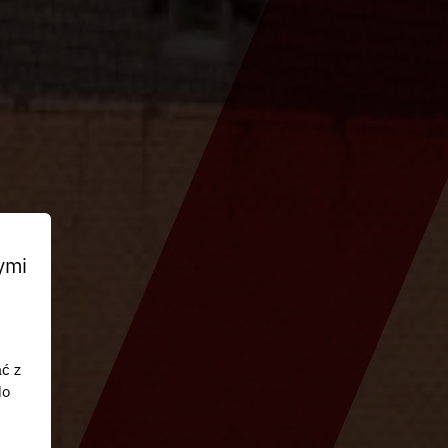
ymi
ać z
do