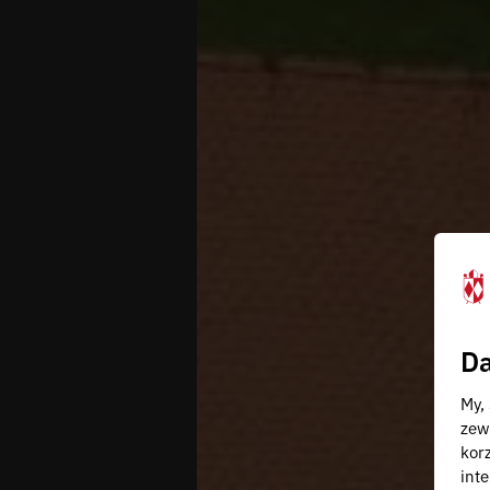
Da
My,
zew
kor
inte