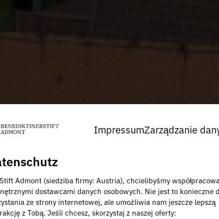
Impressum
Zarządzanie dan
tenschutz
 Stift Admont (siedziba firmy: Austria), chcielibyśmy współpracow
nętrznymi dostawcami danych osobowych. Nie jest to konieczne 
zystania ze strony internetowej, ale umożliwia nam jeszcze lepszą
rakcję z Tobą. Jeśli chcesz, skorzystaj z naszej oferty: