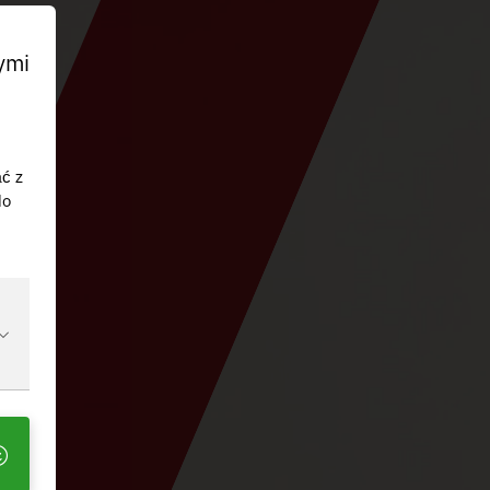
ymi
ać z
do