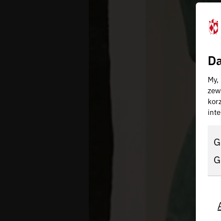
Da
My,
zew
kor
inte
G
G