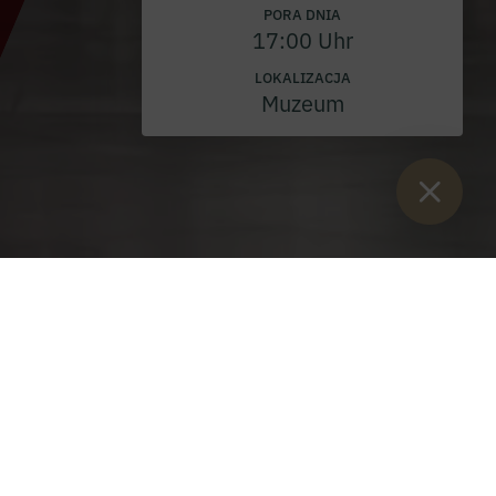
PORA DNIA
17:00 Uhr
LOKALIZACJA
Muzeum
Sie sind hier:
Start
>
wydarzenia
>
Nabożeństwo w kościele
>
Wielka Sobota 2026 r.