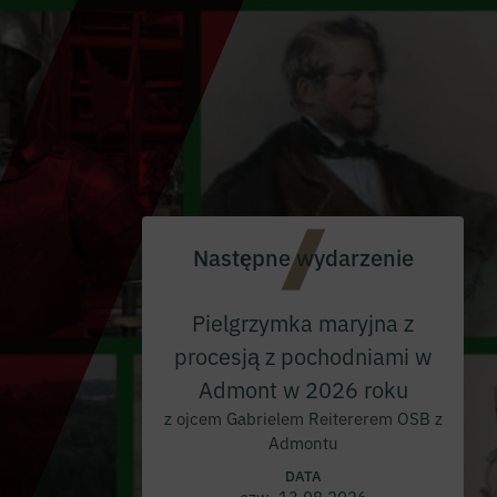
Następne wydarzenie
Pielgrzymka maryjna z
procesją z pochodniami w
Admont w 2026 roku
z ojcem Gabrielem Reitererem OSB z
Admontu
DATA
czw. 13.08.2026