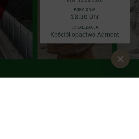
PORA DNIA
18:30 Uhr
LOKALIZACJA
Kościół opactwa Admont
Sie sind hier:
Start
>
wydarzenia
>
Wydarzenia w Opactwie
Admont
>
Prezentacja książki "Karyntia i Styria - opowiedziane na
nowo" autorstwa Johannesa Kübecka