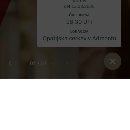
DATUM
čet 13.08.2026
ČAS DNEVA
18:30 Uhr
LOKACIJA
Opatijska cerkev v Admontu
01
/ 03
Sie sind hier:
Začetek
>
Arhiv "PAX Stift Admont"
>
Revija PAX
2003