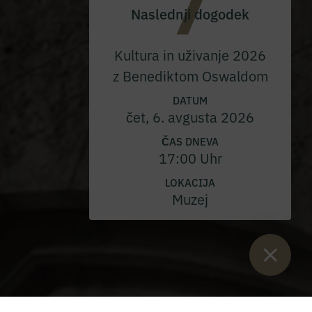
Naslednji dogodek
Kultura in uživanje 2026
z Benediktom Oswaldom
DATUM
čet, 6. avgusta 2026
ČAS DNEVA
17:00 Uhr
LOKACIJA
Muzej