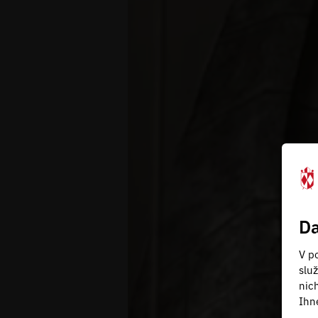
Da
V po
slu
nic
Ihn