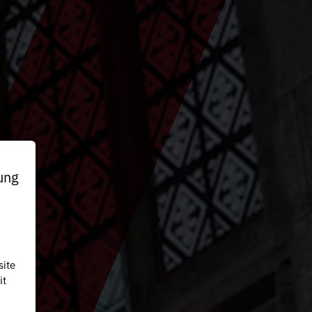
ung
site
it