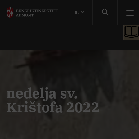
SL
nedelja sv.
Krištofa 2022