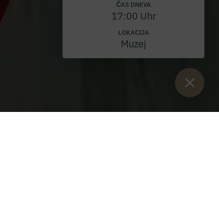
ČAS DNEVA
17:00 Uhr
LOKACIJA
Muzej
Sie sind hier:
Začetek
>
Blog
>
nedelja sv. Krištofa 2022
Nedelja sv. Krištofa 2022:
Pri bogoslužju je slavnostno vlogo odigrala
glasba hiše Admont.