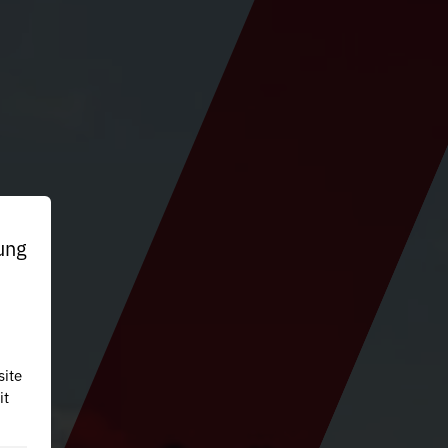
ung
site
it