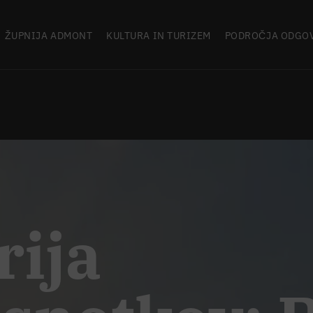
ŽUPNIJA ADMONT
KULTURA IN TURIZEM
PODROČJA ODGO
rija