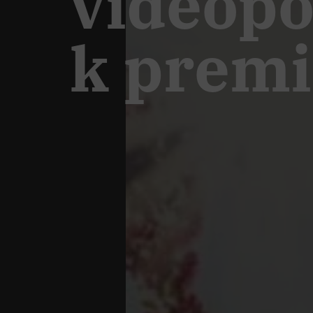
videopo
k premi