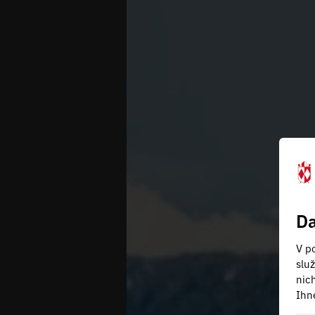
Da
V po
slu
nic
Ihn