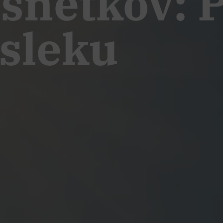
snetkov: P
sleku