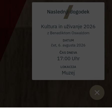
Naslednji dogodek
Kultura in uživanje 2026
z Benediktom Oswaldom
DATUM
čet, 6. avgusta 2026
ČAS DNEVA
17:00 Uhr
LOKACIJA
Muzej