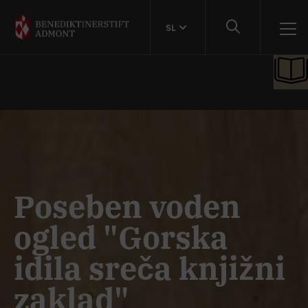
SL
Poseben voden
ogled "Gorska
idila sreča knjižni
zaklad"