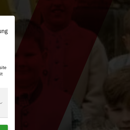
ung
site
it