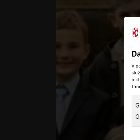
Da
V po
slu
nic
Ihn
G
G