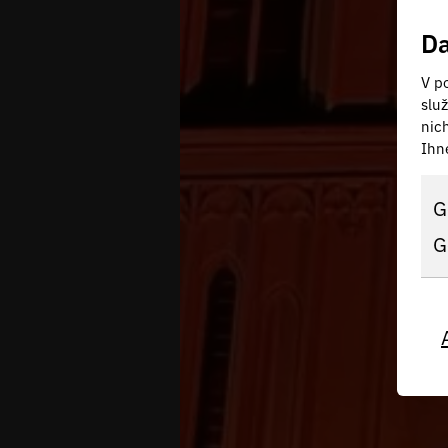
Da
V po
slu
nic
Ihn
G
G