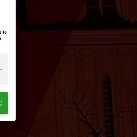
site
it