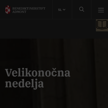
SL
Velikonočna
nedelja