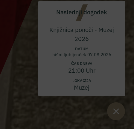
Naslednji dogodek
Knjižnica ponoči - Muzej
2026
DATUM
hišni ljubljenček 07.08.2026
ČAS DNEVA
21:00 Uhr
LOKACIJA
Muzej