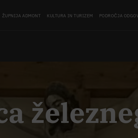
ŽUPNIJA ADMONT
KULTURA IN TURIZEM
PODROČJA ODGO
ca železne