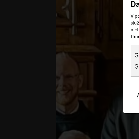
Da
V po
slu
nic
Ihn
G
G