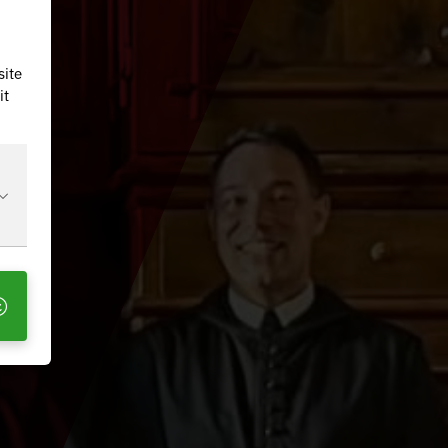
site
it