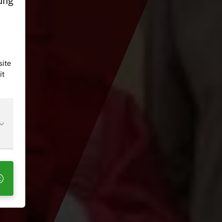
site
it