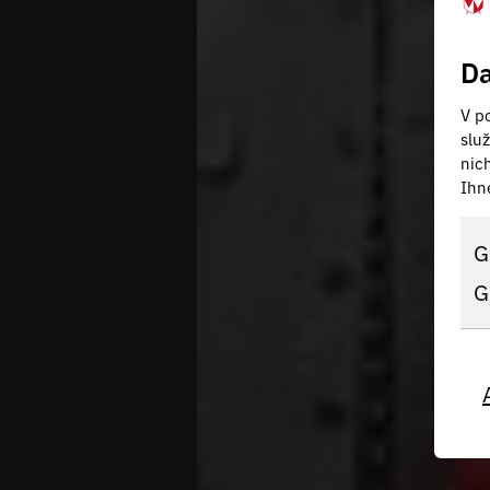
Da
V po
slu
nic
Ihn
G
G