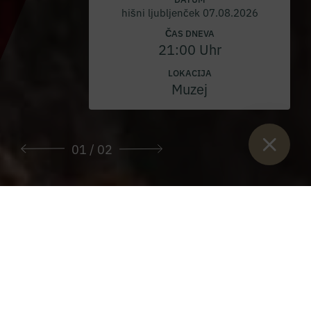
hišni ljubljenček 07.08.2026
ČAS DNEVA
21:00 Uhr
LOKACIJA
Muzej
01
/ 02
Sie sind hier:
Začetek
>
Raj za družino Kaiserau
>
Poletje
>
Pohodništvo in plezanje